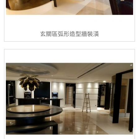
玄關區弧形造型牆裝潢