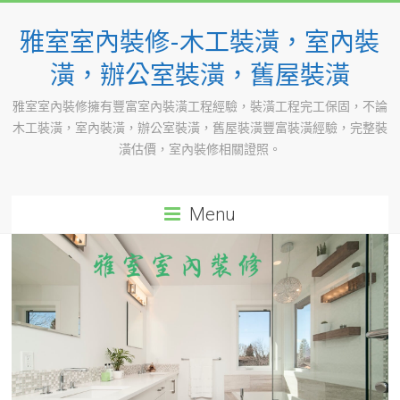
Skip
to
雅室室內裝修-木工裝潢，室內裝
content
潢，辦公室裝潢，舊屋裝潢
雅室室內裝修擁有豐富室內裝潢工程經驗，裝潢工程完工保固，不論
木工裝潢，室內裝潢，辦公室裝潢，舊屋裝潢豐富裝潢經驗，完整裝
潢估價，室內裝修相關證照。
Menu