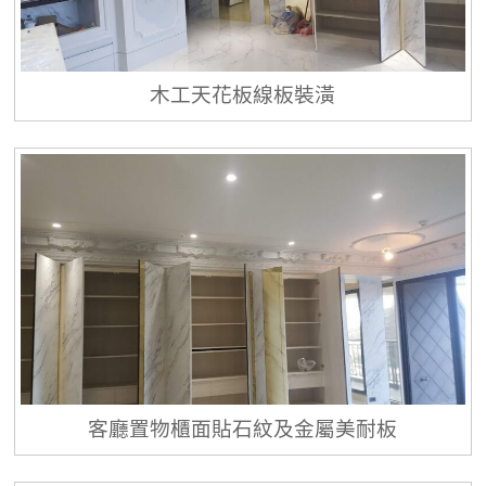
木工天花板線板裝潢
客廳置物櫃面貼石紋及金屬美耐板