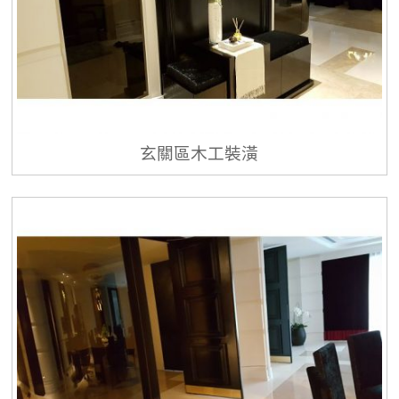
玄關區木工裝潢