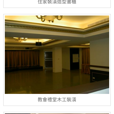
住家裝潢造型書櫃
教會禮堂木工裝潢