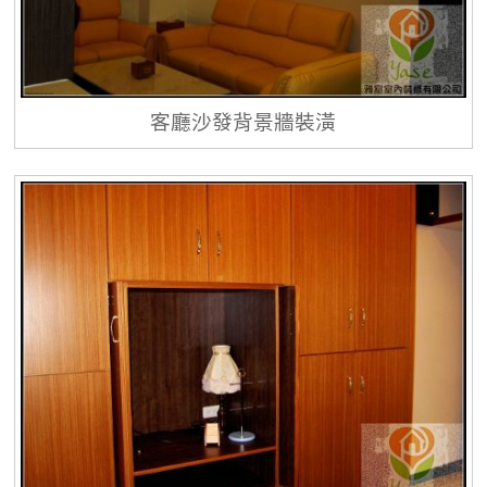
客廳沙發背景牆裝潢