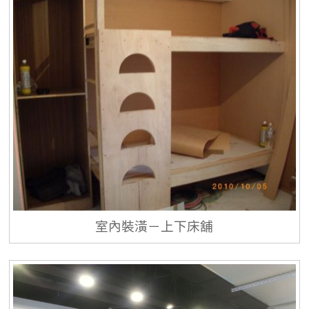
室內裝潢－上下床舖