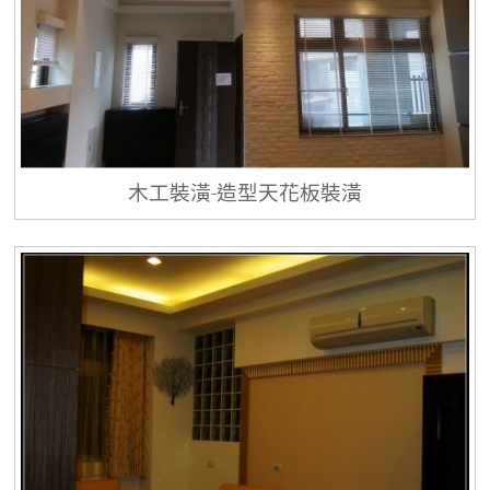
木工裝潢-造型天花板裝潢