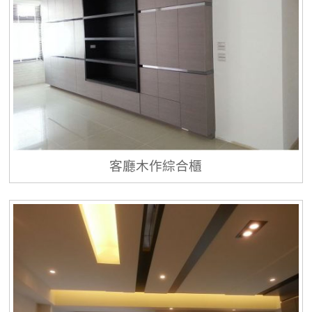
客廳木作綜合櫃