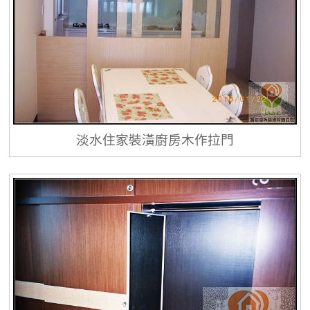
淡水住家裝潢廚房木作拉門