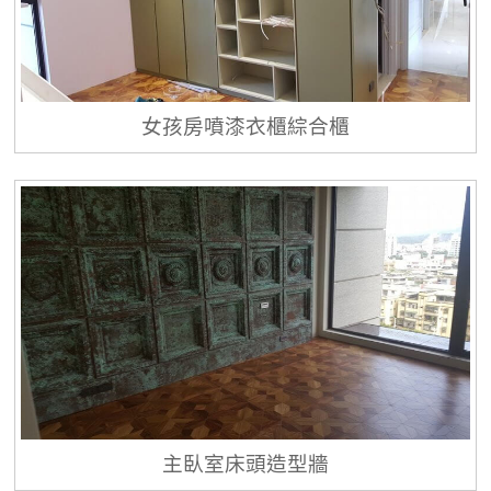
女孩房噴漆衣櫃綜合櫃
主臥室床頭造型牆