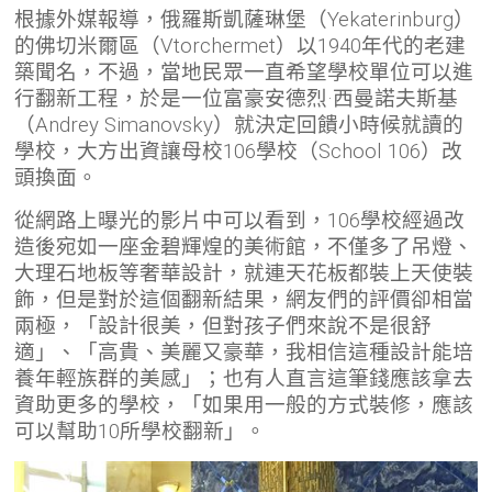
根據外媒報導，俄羅斯凱薩琳堡（Yekaterinburg）
的佛切米爾區（Vtorchermet）以1940年代的老建
築聞名，不過，當地民眾一直希望學校單位可以進
行翻新工程，於是一位富豪安德烈·西曼諾夫斯基
（Andrey Simanovsky）就決定回饋小時候就讀的
學校，大方出資讓母校106學校（School 106）改
頭換面。
從網路上曝光的影片中可以看到，106學校經過改
造後宛如一座金碧輝煌的美術館，不僅多了吊燈、
大理石地板等奢華設計，就連天花板都裝上天使裝
飾，但是對於這個翻新結果，網友們的評價卻相當
兩極，「設計很美，但對孩子們來說不是很舒
適」、「高貴、美麗又豪華，我相信這種設計能培
養年輕族群的美感」；也有人直言這筆錢應該拿去
資助更多的學校，「如果用一般的方式裝修，應該
可以幫助10所學校翻新」。