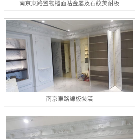
南京東路置物櫃面貼金屬及石紋美耐板
南京東路線板裝潢