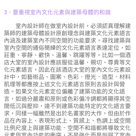
3．要重視室內文化元素與建築母體的和諧
室內設計師在做室內設計前，必須認真理解建
築師的建築母體設計原創理念與建築文化元素語言
內涵及建築室內不同空間的功能要求，尋找建築與
室內空間的通俗簡練的文化元素語言表達定位，如
莊重、寧靜、歡快、溫馨、跳躍等等。比如一個酒
店大堂的室內設計應該服從溫馨、親切、尊貴等文
化元素語言，因此在該酒店大堂的室內文化元素設
計中，如藝術品、圖案、色彩．燈光．造型．材料
肌理等都應按上述文化元素語言原則去設計與營
造。如果文化元素定位偏離了建築功能的文化語
言，如過分嚴肅和原則或色彩偏冷調都將顯得其空
間低沉與壓抑，達不到建築功能特定的文化語言要
求，同樣一幅雖然是出於名畫家的大作，但由於作
品在內容上、表現形式上、質感上、色調上或空間
比例尺度上與建築功能．空間不和諧都將導致文化
元素與室內功能的衝突，不是強化而是削弱了室內