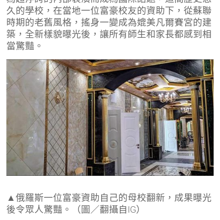
久的學校，在當地一位富豪校友的資助下，從蘇聯
時期的老舊風格，搖身一變成為媲美凡爾賽宮的建
築，全新樣貌曝光後，讓所有師生和家長都感到相
當驚豔。
▲俄羅斯一位富豪資助自己的母校翻新，成果曝光
後令眾人驚豔。（圖／翻攝自IG）