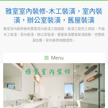
Skip
to
雅室室內裝修-木工裝潢，室內裝
content
潢，辦公室裝潢，舊屋裝潢
雅室室內裝修擁有豐富室內裝潢工程經驗，裝潢工程完工保固，不論
木工裝潢，室內裝潢，辦公室裝潢，舊屋裝潢豐富裝潢經驗，完整裝
潢估價，室內裝修相關證照。
Menu