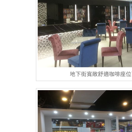
地下街寬敞舒適咖啡座位