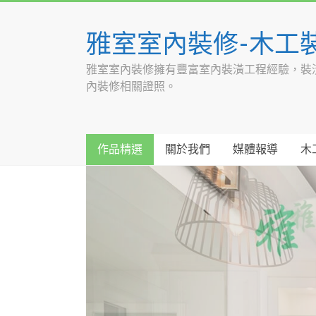
Skip
to
雅室室內裝修-木工
content
雅室室內裝修擁有豐富室內裝潢工程經驗，裝
內裝修相關證照。
作品精選
關於我們
媒體報導
木