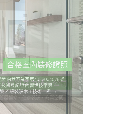
合格室內裝修證照
:內營室業字第40E2004678號
技術登記證:內營世技字第
36號 乙級裝潢木工技術士證:171-