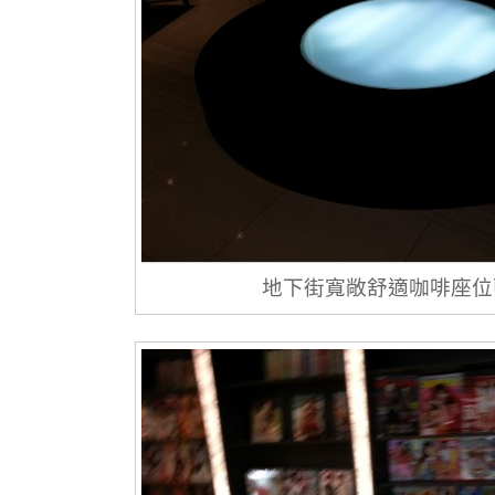
地下街寬敞舒適咖啡座位