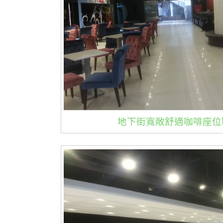
地下街寬敞舒適咖啡座位