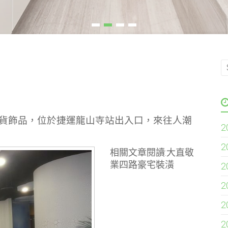
貨飾品，位於捷運龍山寺站出入口，來往人潮
2
2
相關文章閱讀:大直敬
業四路豪宅裝潢
2
2
2
2