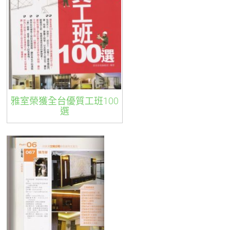
雅室榮獲全台優質工班100
選