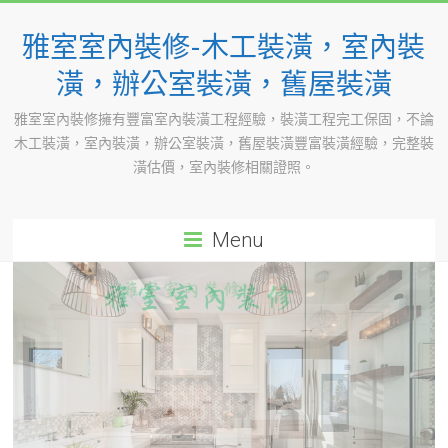
Skip
to
雅室室內裝修-木工裝潢，室內裝
content
潢，辦公室裝潢，舊屋裝潢
雅室室內裝修擁有豐富室內裝潢工程經驗，裝潢工程完工保固，不論
木工裝潢，室內裝潢，辦公室裝潢，舊屋裝潢豐富裝潢經驗，完整裝
潢估價，室內裝修相關證照。
Menu