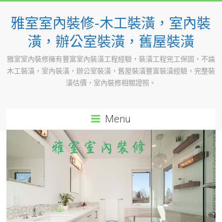
Skip
to
雅室室內裝修-木工裝潢，室內裝
content
潢，辦公室裝潢，舊屋裝潢
雅室室內裝修擁有豐富室內裝潢工程經驗，裝潢工程完工保固，不論
木工裝潢，室內裝潢，辦公室裝潢，舊屋裝潢豐富裝潢經驗，完整裝
潢估價，室內裝修相關證照。
Menu