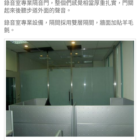
錄音室專業隔音門，整個們感覺相當厚重扎實，門關
起來後聽步道外面的聲音。
錄音室專業設備，隔間採用雙層隔間，牆面加貼羊毛
氈。