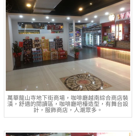
萬華龍山寺地下街商場，咖啡廳越南綜合商店裝
潢，舒適的閱讀區，咖啡廳吧檯造型，有舞台設
計，服飾商店，人潮眾多。