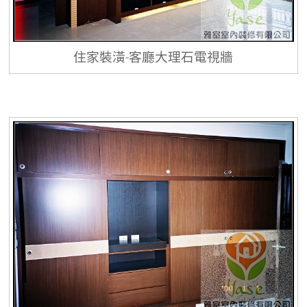
住家裝潢-客廳大理石電視牆