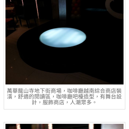
萬華龍山寺地下街商場，咖啡廳越南綜合商店裝
潢，舒適的閱讀區，咖啡廳吧檯造型，有舞台設
計，服飾商店，人潮眾多。