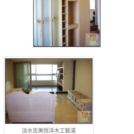
淡水吉美悅洋木工裝潢