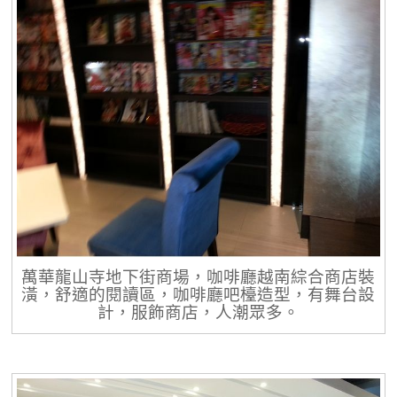
萬華龍山寺地下街商場，咖啡廳越南綜合商店裝
潢，舒適的閱讀區，咖啡廳吧檯造型，有舞台設
計，服飾商店，人潮眾多。