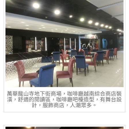
萬華龍山寺地下街商場，咖啡廳越南綜合商店裝
潢，舒適的閱讀區，咖啡廳吧檯造型，有舞台設
計，服飾商店，人潮眾多。