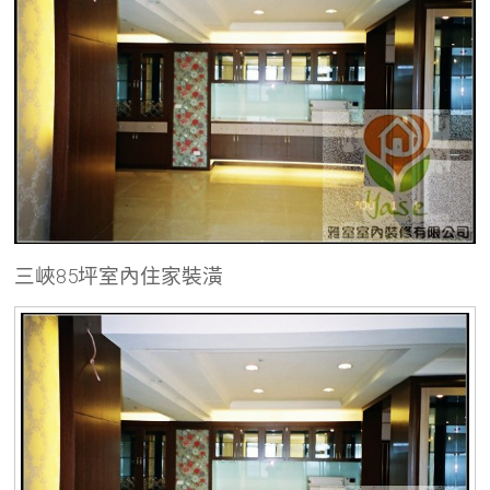
三峽85坪室內住家裝潢