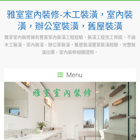
Skip
to
雅室室內裝修-木工裝潢，室內裝
content
潢，辦公室裝潢，舊屋裝潢
雅室室內裝修擁有豐富室內裝潢工程經驗，裝潢工程完工保固，不論
木工裝潢，室內裝潢，辦公室裝潢，舊屋裝潢豐富裝潢經驗，完整裝
潢估價，室內裝修相關證照。
Menu