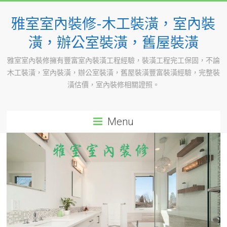
Skip
to
雅室室內裝修-木工裝潢，室內裝
content
潢，辦公室裝潢，舊屋裝潢
雅室室內裝修擁有豐富室內裝潢工程經驗，裝潢工程完工保固，不論
木工裝潢，室內裝潢，辦公室裝潢，舊屋裝潢豐富裝潢經驗，完整裝
潢估價，室內裝修相關證照。
Menu