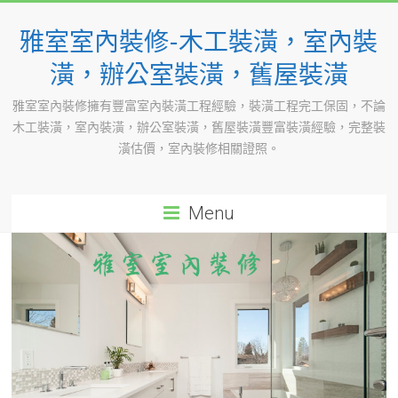
Skip
to
雅室室內裝修-木工裝潢，室內裝
content
潢，辦公室裝潢，舊屋裝潢
雅室室內裝修擁有豐富室內裝潢工程經驗，裝潢工程完工保固，不論
木工裝潢，室內裝潢，辦公室裝潢，舊屋裝潢豐富裝潢經驗，完整裝
潢估價，室內裝修相關證照。
Menu