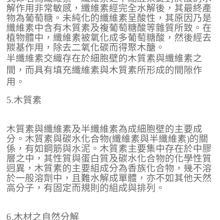
解作用非常敏感，纖維素經完全水解後，其最終產
物為葡萄糖。未純化的纖維素呈酸性，其原因乃是
纖維素中含有木質素及複葡萄糖酸等雜質所致。在
植物體中，纖維素被氧化成多葡萄糖酸，然後經去
羰基作用，除去二氧化碳而得聚木醣。
半纖維素交織存在於細胞壁的木質素與纖維素之
間，而具有填充纖維素與木質素所形成的間隙作
用。
5.木質素
木質素與纖維素及半纖維素為成細胞壁的主要成
分。木質素與碳水化合物(纖維素與半纖維素)的關
係，有如鋼筋與水泥。木質素主要集中存在於中膠
層之中，其性質與蛋白質及碳水化合物的化學性質
迥異，木質素的主要組成分為香族化合物，幾不溶
於一般溶劑中，且難水解成單體，亦不如其他天然
高分子，有固定而規則的組成與排列。
6.木材之自然分解