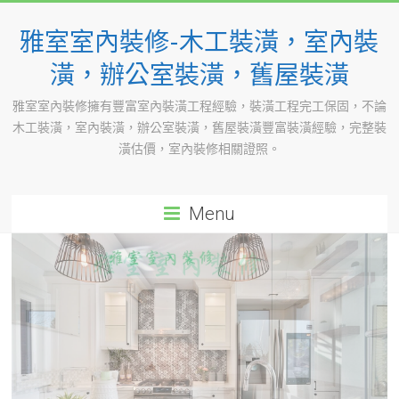
Skip
to
雅室室內裝修-木工裝潢，室內裝
content
潢，辦公室裝潢，舊屋裝潢
雅室室內裝修擁有豐富室內裝潢工程經驗，裝潢工程完工保固，不論
木工裝潢，室內裝潢，辦公室裝潢，舊屋裝潢豐富裝潢經驗，完整裝
潢估價，室內裝修相關證照。
Menu