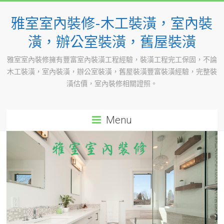
Skip
to
雅室室內裝修-木工裝潢，室內裝
content
潢，辦公室裝潢，舊屋裝潢
雅室室內裝修擁有豐富室內裝潢工程經驗，裝潢工程完工保固，不論
木工裝潢，室內裝潢，辦公室裝潢，舊屋裝潢豐富裝潢經驗，完整裝
潢估價，室內裝修相關證照。
Menu