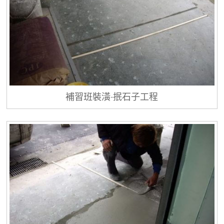
補習班裝潢-抿石子工程