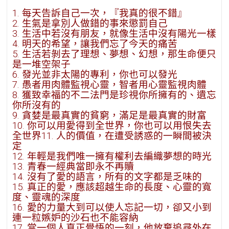
1. 每天告訴自己一次，『我真的很不錯』
2. 生氣是拿別人做錯的事來懲罰自己
3. 生活中若沒有朋友，就像生活中沒有陽光一樣
4. 明天的希望，讓我們忘了今天的痛苦
5. 生活若剝去了理想、夢想、幻想，那生命便只
是一堆空架子
6. 發光並非太陽的專利，你也可以發光
7. 愚者用肉體監視心靈，智者用心靈監視肉體
8. 獲致幸福的不二法門是珍視你所擁有的、遺忘
你所沒有的
9. 貪婪是最真實的貧窮，滿足是最真實的財富
10. 你可以用愛得到全世界，你也可以用恨失去
全世界11. 人的價值，在遭受誘惑的一瞬間被決
定
12. 年輕是我們唯一擁有權利去編織夢想的時光
13. 青春一經典當即永不再贖
14. 沒有了愛的語言，所有的文字都是乏味的
15. 真正的愛，應該超越生命的長度、心靈的寬
度、靈魂的深度
16. 愛的力量大到可以使人忘記一切，卻又小到
連一粒嫉妒的沙石也不能容納
17. 當一個人真正覺悟的一刻，他放棄追尋外在