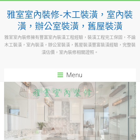
Skip
to
雅室室內裝修-木工裝潢，室內裝
content
潢，辦公室裝潢，舊屋裝潢
雅室室內裝修擁有豐富室內裝潢工程經驗，裝潢工程完工保固，不論
木工裝潢，室內裝潢，辦公室裝潢，舊屋裝潢豐富裝潢經驗，完整裝
潢估價，室內裝修相關證照。
Menu