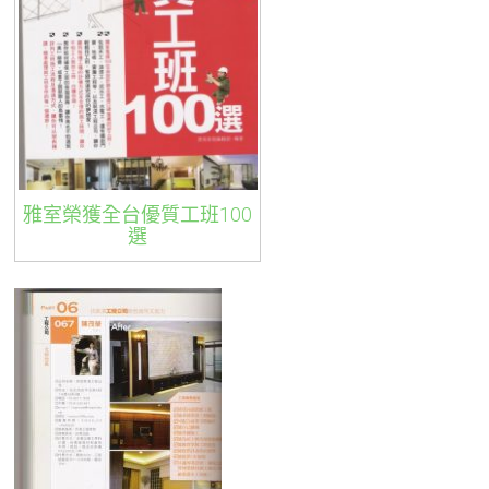
雅室榮獲全台優質工班100
選