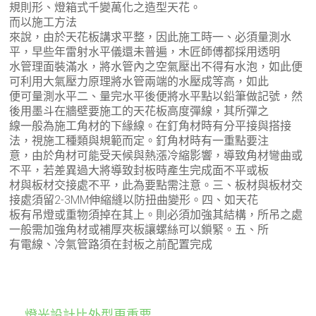
規則形、燈箱式千變萬化之造型天花。
而以施工方法
來說，由於天花板講求平整，因此施工時一、必須量測水
平，早些年雷射水平儀還未普遍，木匠師傅都採用透明
水管理面裝滿水，將水管內之空氣壓出不得有水泡，如此便
可利用大氣壓力原理將水管兩端的水壓成等高，如此
便可量測水平二、量完水平後便將水平點以鉛筆做記號，然
後用墨斗在牆壁要施工的天花板高度彈線，其所彈之
線一般為施工角材的下緣線。在釘角材時有分平接與搭接
法，視施工種類與規範而定。釘角材時有一重點要注
意，由於角材可能受天候與熱漲冷縮影響，導致角材彎曲或
不平，若差異過大將導致封板時產生完成面不平或板
材與板材交接處不平，此為要點需注意。三、板材與板材交
接處須留2-3MM伸縮縫以防扭曲變形。四、如天花
板有吊燈或重物須掉在其上。則必須加強其結構，所吊之處
一般需加強角材或補厚夾板讓螺絲可以鎖緊。五、所
有電線、冷氣管路須在封板之前配置完成
←
燈光設計比外型更重要