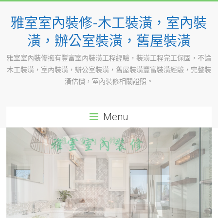
Skip
to
雅室室內裝修-木工裝潢，室內裝
content
潢，辦公室裝潢，舊屋裝潢
雅室室內裝修擁有豐富室內裝潢工程經驗，裝潢工程完工保固，不論
木工裝潢，室內裝潢，辦公室裝潢，舊屋裝潢豐富裝潢經驗，完整裝
潢估價，室內裝修相關證照。
Menu