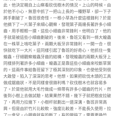
此，他決定親自上山察看砍伐樹木的情況。上山的時候，由
於他不小心，無意中抓了一把山上長的一種野草，卻一下子
將手劃破了。魯班很奇怪，一根小草為什麼這樣鋒利？於是
他摘下了一片葉子來細心觀察，發現葉子兩邊長著許多小細
齒，用手輕輕一摸，這些小細齒非常鋒利。他明白了，他的
手就是被這些小細齒劃破的。後來，魯班又看到一條大蝗蟲
在一株草上啃吃葉子，兩顆大板牙非常鋒利，一開一合，很
快就吃下一大片。這同樣引起了魯班的好奇心，他抓住一隻
蝗蟲，仔細觀察蝗蟲牙齒的結構，發現蝗蟲的兩顆大板牙上
同樣排列著許多小細齒，蝗蟲正是靠這些小細齒來咬斷草葉
的。這兩件事給魯班留下了極其深刻的印象，也使他受到很
大啟發，陷入了深深的思考。他想，如果把砍伐木頭的工具
做成鋸齒狀，不是同樣會很鋒利嗎？砍伐樹木也就容易多
了。於是他就用大毛竹做成一條帶有許多小鋸齒的竹片，然
後到小樹上去做試驗，結果果然不錯，幾下子就把樹皮拉破
了，再用力拉幾下，小樹杆就劃出一道深溝，魯班非常高
興。但是由於竹片比較軟，強度比較差，不能長久使用，拉
了一會兒，小鋸齒就有的斷了，有的變鈍了，需要更換竹