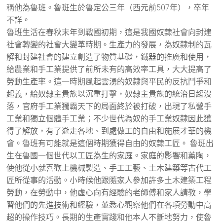
稱他為魯班。魯班生於魯定公三年（西元前507年），卒年
不詳。
魯班生活在春秋末年到戰國初期，這是我國奴隸社會向封建
社會轉變的社會大變革時期。生產力的發展，為奴隸制的瓦
解和封建社會的建立創造了物質基礎，鐵器的推廣和使用，
給農業和手工業提供了前所未有的高效率工具，大大提高了
勞動生產率。這一時期風起雲湧的奴隸與平民的反抗鬥爭和
起義，給奴隸主貴族以沉重打擊，奴隸主貴族的統治日趨沒
落，官府手工業獨霸天下的局面終於被打破，出現了私營手
工業和獨立個體手工業；不少世代為奴的手工業奴隸因此獲
得了解放，有了遊走各地、到處做工的自由和施展才華的機
會。魯班有可能就是這個時期獲得自由的奴隸工匠。 魯班出
生在魯國一個世代以工匠為生的家庭。家庭的影響和薰陶，
使他從小就喜歡上機械製造、手工工藝、土木建築等古代工
匠所從事的活動。小時候他跟隨家人參加許多土木建築工程
勞動，在勞動中，他虛心向有經驗的老師傅和家人請教，學
習他們的先進技術和經驗，並悉心觀察他們在各項勞動中高
超的操作技巧。長期的生產實踐和他本人不斷地努力，使魯