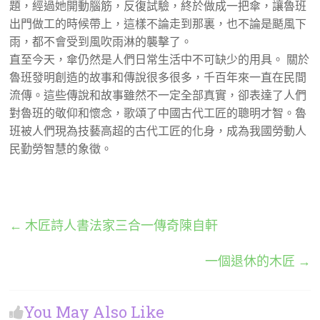
題，經過她開動腦筋，反復試驗，終於做成一把傘，讓魯班
出門做工的時候帶上，這樣不論走到那裏，也不論是颳風下
雨，都不會受到風吹雨淋的襲擊了。
直至今天，傘仍然是人們日常生活中不可缺少的用具。 關於
魯班發明創造的故事和傳說很多很多，千百年來一直在民間
流傳。這些傳說和故事雖然不一定全部真實，卻表達了人們
對魯班的敬仰和懷念，歌頌了中國古代工匠的聰明才智。魯
班被人們現為技藝高超的古代工匠的化身，成為我國勞動人
民勤勞智慧的象徵。
←
木匠詩人書法家三合一傳奇陳自軒
一個退休的木匠
→
You May Also Like