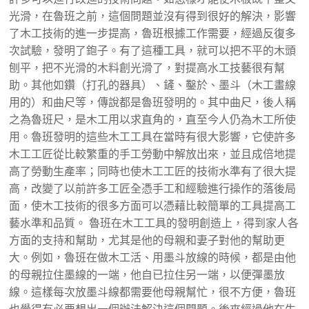
光滑，在魯班之前，這個問題並沒有得到很好的解決，影響
了木工技術的進一步提高，魯班根據工作需要，經過反復多
次試驗，發明了鉋子。有了這種工具，就可以把不平的木頭
刨平，把不光滑的木料創光滑了，對提高水工技藝很有幫
助。其他如鑽（打孔的器具）、鏟、鑿於、墨斗（木工畫線
用的）和曲尺等，傳說都是魯班發明的。其中曲尺，後人稱
之為魯班尺，是木工用以求直角的，直至今人仍為木工所使
用。魯班發明的這些木工工具在當時有很大影響，它使許多
木工工匠從比較繁重的手工勞動中解放出來，並且成倍地提
高了勞動生產率；同時也使木工工匠的技術水準有了很大提
高，改變了以前許多工匠全憑手工和經驗進行操作的落後局
面，使木工技術的很多方面可以憑藉比較簡單的工具提高工
藝水準和品質。 魯班在木工工具的發明創造上，得到家人各
方面的支持和幫助，尤其是他的母親和妻子對他的幫助更
大。例如，魯班在做木工活、用墨斗放線的時候，都是由他
的母親拉住墨線的一端，他自已拉住另一端，以便彈墨放
線。這樣每次放墨斗線都需要他母親幫忙，很不方便，魯班