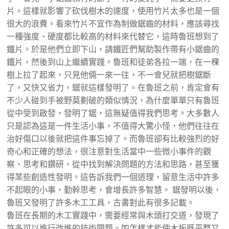
片。這樣就影響了砍伐樹木的速度，使用竹片太多也是一個
很大的浪費。看來竹片不宜作為制做鋸齒的材料，應該尋找
一種強度、硬度都比較高的材料來代替它，這時魯班想到了
鐵片。於是他們立即下山，請鐵匠們幫助製作帶有小鋸齒的
鐵片，然後到山上繼續實踐。魯班和徒弟各拉一端，在一棵
樹上拉了起來，只見他倆一來一往，不一會兒就把樹鋸斷
了，又快又省力，鋸就這樣發明了。在魯班之前，肯定會有
不少人碰到手被野莫劃破的類似情況，為什麼單單只有魯班
從中受到啟發，發明了鋸，這無疑值得我們思考。大多數人
只是認為這是一件生活小事，不值得大驚小怪，他們往往在
治好傷口以後就把這件事忘掉了。而魯班卻有比較強烈的好
奇心和正確的想法，很注意對生活當中一些微小事件的觀
察、思考和鑽研，從中找到解決問題的方法和思路，甚至獲
得某些創造性發明。這告訴我們一個道理，留意生活中許多
不起眼的小事，勤幹思考，會增長許多智慧。 鋸發明以後，
魯班又發明了許多木工工具，古書對此有很多記載。
魯班在長期的木工實踐中，需要經常與木頭打交道，發現了
許多可以進行改進的技術問題。如怎樣才能使木板既平整又