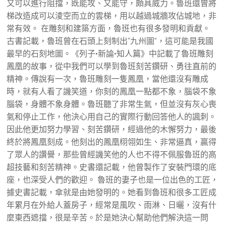
又可以進行阻擋，既能攻、又能守，頗具威力。魯班還曾將
梯改造成可以淩空而立的雲梯，用以越過城牆攻佔城地，非
常有效。 在雕刻和建築方面，魯班也有很多發明和貢獻。
古書記載，魯班曾在石頭上刻制出“九州圖”，這可能是我國
最早的石刻地圖。《列子•新論•知人篇》中記載了魯班雕刻
鳳凰的故事，從中我們可以學到魯班刻苦鑽研、勇往直前的
精神。傳說有一次，魯班雕刻一隻鳳凰，當他還沒有雕成
時，就有人看了譏笑道，你刻的鳳凰一點都不象，腦袋不象
腦袋，身體不象身體。魯班聽了非常生氣，但並沒有灰心喪
氣和停止工作，他決心用自己的實際行動回答他人的諷刺。
因此他更加努力學習、刻苦鑽研，經過他的木懈努力，最後
終於將鳳凰刻成。他刻出的鳳凰栩翎如生、非常逼真，贏得
了眾人的讚譽，那些曾經譏笑他的人也不得不佩服魯班的高
超技藝和刻苦精神。史書還記載，他曾製作了安裝門環的底
座，也深受人們的歡迎。 魯班的妻子也是一位出色的工匠，
據史書記載，傘就是由她發明的。她看到魯班和很多工匠成
年累月在外給人蓋房子，經常是風吹、雨淋、日曬，沒有什
麼東西遮擋，很是辛苦。於是她決心幫助他們解決這一問