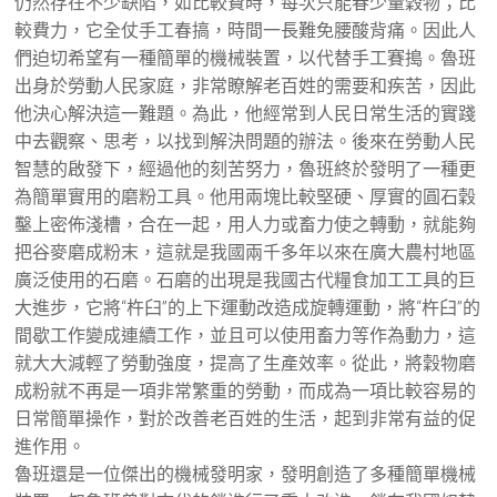
仍然存在不少缺陷，如比較費時，每次只能春少量穀物；比
較費力，它全仗手工春搞，時間一長難免腰酸背痛。因此人
們迫切希望有一種簡單的機械裝置，以代替手工賽搗。魯班
出身於勞動人民家庭，非常瞭解老百姓的需要和疾苦，因此
他決心解決這一難題。為此，他經常到人民日常生活的實踐
中去觀察、思考，以找到解決問題的辦法。後來在勞動人民
智慧的啟發下，經過他的刻苦努力，魯班終於發明了一種更
為簡單實用的磨粉工具。他用兩塊比較堅硬、厚實的圓石穀
鑿上密佈淺槽，合在一起，用人力或畜力使之轉動，就能夠
把谷麥磨成粉末，這就是我國兩千多年以來在廣大農村地區
廣泛使用的石磨。石磨的出現是我國古代糧食加工工具的巨
大進步，它將“杵臼”的上下運動改造成旋轉運動，將“杵臼”的
間歇工作變成連續工作，並且可以使用畜力等作為動力，這
就大大減輕了勞動強度，提高了生產效率。從此，將穀物磨
成粉就不再是一項非常繁重的勞動，而成為一項比較容易的
日常簡單操作，對於改善老百姓的生活，起到非常有益的促
進作用。
魯班還是一位傑出的機械發明家，發明創造了多種簡單機械