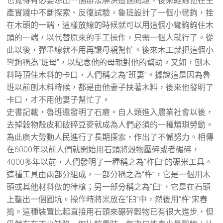
也覺得有必要想出一個辦法解決這個問題。後來經過他在生
產實踐中不斷探索、反復試驗，魯班設計了一個小彎鉤，拴
在木頭的一端，這樣放線的時候就可以用這個小彎鉤鉤住木
頭的一端，以代替原來的手工操作，只需一個人就行了。從
此以後，彈墨線就不用再讓母親幫忙。後來木工就把這個小
彎鉤稱為“班母”，以紀念他的母親對他的幫助。又如，刨木
料時頂住木料的卡口，人們稱之為“班妻”。據說這是因為魯
班以前刨木料時候，都是由他妻子扶著木料，後來他發明了
卡口，才不用他妻子幫忙了。
史書記載，魯班還發明了石磨。自人類進入農業社會以後，
去掉穀物殼皮和破碎豆麥就成為人們必須的一種煩瑣勞動。
為此廣大勞動人民進行了長期探索，作出了不懈努力。相傳
在6000年以前人們就開始用石頭將穀物壓碎或者碾碎，
4000多年以前，人們發明了一種稱之為“杵臼”的碾米工具。
這種工具由兩部分組成，一部分稱之為“杵”，它是一個用木
頭或其他材料做的律槍；另一部分稱之為“臼”，它是在石頭
上鑿出一個圓坑。操作時將米放在“臼”中，然後用“杵”宋春
搗。這種裝置比起直接用石頭來碾碎穀物已有很大進步，但