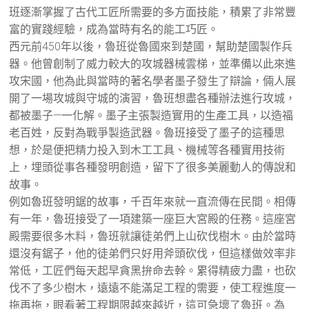
班逐漸掌握了古代工匠所需要的多方面技能，積累了非常豐
富的實踐經驗，成為當時有名的能工巧匠。
西元前450年以後，魯班從魯國來到楚國，幫助楚國製作兵
器。他曾創制了威力較大的攻城器械雲梯，並準備以此來進
攻宋國，他為此與當時的著名學者墨子發生了辯論，倆人展
開了一場攻城與守城的演習，魯班想盡各種辦法進行攻城，
都被墨子—一化解。墨子主張製造實用的生產工具，以造福
老百姓，反對為戰爭製造武器。魯班接受了墨子的這種思
想，於是便把精力投入到木工工具、機械等各種實用技術
上，埋頭從事各種發明創造，留下了很多美麗動人的傳說和
故事。
例如魯班發明鋸的故事，千百年來就一直流傳在民間。相傳
有一年，魯班接受了一項建築一座巨大宮殿的任務。這座宮
殿需要很多木料，魯班就讓徒弟們上山砍伐樹木。由於當時
還沒有鋸子，他的徒弟們只好用斧頭砍伐，但這樣做效率非
常低，工匠們每天起早貪黑拚命去幹。累得精疲力盡，也砍
伐不了多少樹木，遠遠不能滿足工程的需要，使工程進度一
拖再拖，眼看著工程期限越來越近，這可急壞了魯班。為