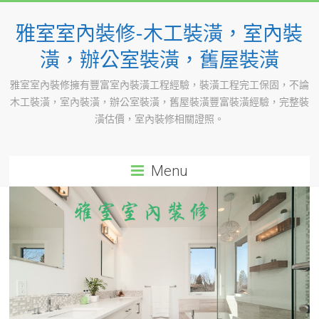
Skip
to
雅室室內裝修-木工裝潢，室內裝
content
潢，辦公室裝潢，舊屋裝潢
雅室室內裝修擁有豐富室內裝潢工程經驗，裝潢工程完工保固，不論
木工裝潢，室內裝潢，辦公室裝潢，舊屋裝潢豐富裝潢經驗，完整裝
潢估價，室內裝修相關證照。
Menu