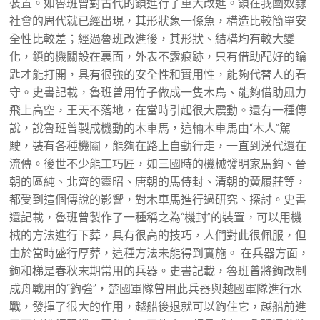
裝置。如魯班曾對古代的鎖進行了重大改進。鎖在我國奴隸
社會的周代就已經出現，其形狀象一條魚，構造比較簡單安
全性比較差；經過魯班改進後，其形狀、結構均有較大變
化，鎖的機關設在裏面，外表不露痕跡，只有借助配好的鑰
匙才能打開，具有很強的安全性和實用性，能夠代替人的看
守。史書記載，魯班曾用竹子做成一隻木鳥、能夠借助風力
飛上高空，王天不落地，在當時引起很大震動。還有一種傳
說，說魯班曾製成機動的木車馬，這輛木車馬由“木人”駕
駛，裝有各種機關，能夠在路上自動行走，一直到漢代還在
流傳。後世不少能工巧匠，如三國時的機械發明家馬鈞、晉
朝的區純、北齊的靈昭、唐朝的馬侍封、清朝的黃履莊等，
都受到這個傳說的影響，對木車馬進行過研究、探討。史書
還記載，魯班曾製作了一種稱之為“機封”的裝置，可以用機
械的方法進行下葬，具有很高的技巧，人們對此很佩服，但
由於當時盛行厚葬，這種方法未能得到實施。 在兵器方面，
鉤和梯是春秋末期常用的兵器。史書記載，魯班曾將鉤改制
成舟戰用的“鉤強”，楚國軍隊曾用此兵器與越國軍隊進行水
戰，發揮了很大的作用，越船後退就可以鉤住它，越船前進