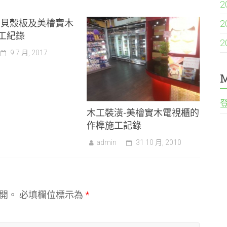
2
-貝殼板及美檜實木
2
工紀錄
2
9 7 月, 2017
M
木工裝潢-美檜實木電視櫃的
作榫施工記錄
admin
31 10 月, 2010
開。
必填欄位標示為
*