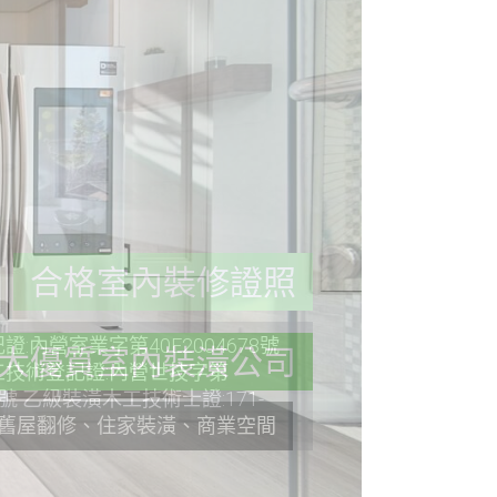
合格室內裝修證照
:內營室業字第40E2004678號
技術登記證:內營世技字第
36號 乙級裝潢木工技術士證:171-