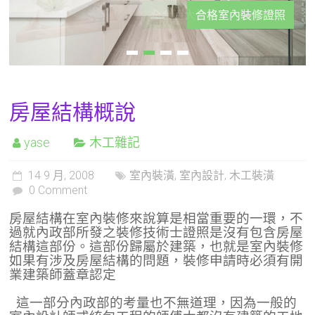
合格室內裝修證照
房屋結構概說
yase
木工雜記
14 9 月, 2008
室內裝潢
,
室內設計
,
木工裝潢
0 Comment
房屋結構在室內裝修來說算是相當重要的一環，不
過就內政部所發之裝修技術士證照是沒有包含房屋
結構這部份。這部份歸屬於建築，也就是室內裝修
如果有涉及房屋結構的問題，裝修申請時必須有開
業建築師蓋章認定
這一部分內政部的考量也不無道理，因為一般的