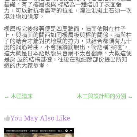
基礎。有了樓層板與 樑結為一
體增加了表面張
力，可以對抗地震時的拉扯，灌注混擬土石須一次
澆注增加強度。
樓層板完後接著便是四周牆面，牆面依附在柱子
上，與牆面的關西如同樓層板與樑的關係。牆與柱
子的結合才能對抗地震的拉力，其結合都須有九十
度的鋼筋彎曲，不會讓鋼筋脫出，術語稱”案嘎”，
這大概是日本語臥龍只會講不太會翻譯。大概這便
是房 屋的結構基礎，往後在就細節部份提出所知
道的供大家參考。
←
木匠造床
木工與設計師的分別
→
You May Also Like