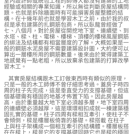
室內設計師或統包工程的師傅大都沒有建築的工地
經驗或相關的專業知識，所以無從判斷房屋結構問
題。也就是拆除牆面時有可能損害房屋整體的結
構。在十幾年前也就是學習木工之前，由於我的叔
叔是承包建築的扎鋼筋包商，所以臥龍曾經做了
七、八個月，對於房屋從開挖地下室、連續壁、到
水塔、樑、柱、電梯、樓梯、頂樓的樓梯風屋鋼筋
的綁法及結構都有相當層度的了解。大概如果是一
般的鋼筋水泥房屋不需要建築設計圖，大約便可以
算出一層樓所用的鋼筋數量。後來由於覺得建築工
地感覺有一點老粗，所以放棄承包建築的打算改學
習木工。
其實房屋結構跟木工訂做東西時有類似的原理，
只是一般的木工師傅不曾仔細思考過。蓋房子時四
周的柱子先完成，這是垂直受力的支撐基礎，但這
個基礎需有穩固的地基才佈置下陷。因此房屋越
高，由於重量越大地下室必須越多層，地下室四周
的連續壁必須越厚，這是環環相扣成就一棟建築穩
固扎實的基礎。柱子四周有樑相互牽引，使柱子不
會傾倒，樑是樓層板倚靠的基礎。樑搭載 在柱子
上與柱子架構成一個相互牽引的結構體。樓層板搭
在在樑上，樑是它的支撐基礎同時它也是樑的穩固