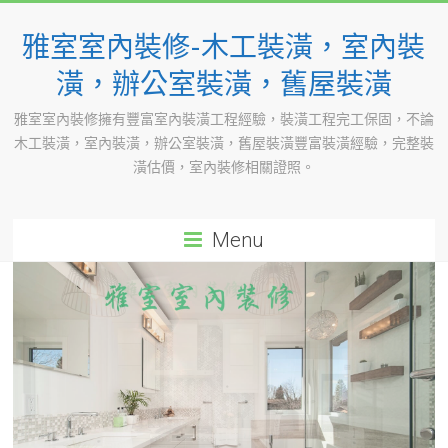
Skip
to
雅室室內裝修-木工裝潢，室內裝
content
潢，辦公室裝潢，舊屋裝潢
雅室室內裝修擁有豐富室內裝潢工程經驗，裝潢工程完工保固，不論
木工裝潢，室內裝潢，辦公室裝潢，舊屋裝潢豐富裝潢經驗，完整裝
潢估價，室內裝修相關證照。
Menu