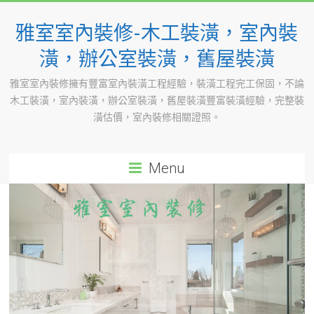
Skip
to
雅室室內裝修-木工裝潢，室內裝
content
潢，辦公室裝潢，舊屋裝潢
雅室室內裝修擁有豐富室內裝潢工程經驗，裝潢工程完工保固，不論
木工裝潢，室內裝潢，辦公室裝潢，舊屋裝潢豐富裝潢經驗，完整裝
潢估價，室內裝修相關證照。
Menu