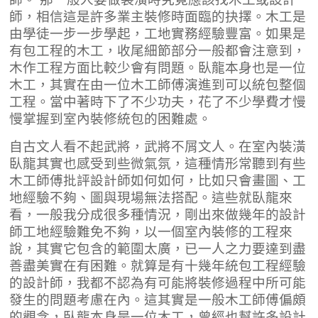
師，相信這是許多業主裝修時面臨的抉擇。木工是
由學徒一步一步學起，工地實務經驗豐富。如果是
有包工程的木工，收尾細節部分一般都會注意到，
木作工程方面比較少會有問題。臥龍本身也是一位
木工，其實在由一位木工師傅演進到可以統包整個
工程。當中著時下了不少功夫，花了不少學費才慢
慢掌握到室內裝修統包的困難處。
自古文人看不起武將，武將不屑文人。在室內裝潢
臥龍其實也感受到些微氣氛，這種情形常聽到有些
木工師傅批評設計師如何如何，比如只會畫圖、工
地經驗不夠、圖與現場無法搭配。這些就臥龍來
看，一般我分成很多種情況，剛出來做幾年的設計
師工地經驗難免不夠，以一個室內裝修的工程來
說，其實它包含的範圍太廣，已一人之力要達到盡
善盡美實在有困難。就算是有十幾年統包工程經驗
的設計師，我都不認為有可能將裝修過程中所可能
發生的問題考慮在內。這其實是一般木工師傅偏頗
的觀念，臥龍本身是一位木工，曾經也幫許多設計