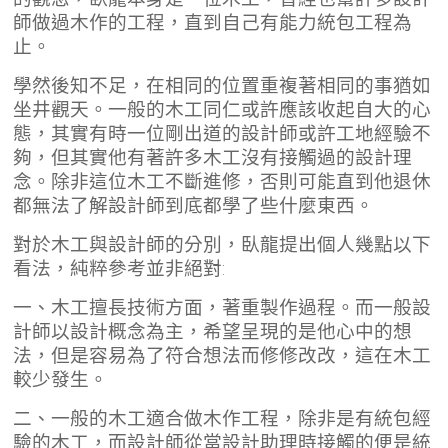
師做過木作的工程，直到自己有能力統包工程為
止。
學然後知不足，在相同的位置重複著相同的事猶如
坐井觀天。一般的木工同仁或許應該收起自大的心
態，其實有時一位剛出道的設計師或許工地經驗不
夠，但其實他有著許多木工沒有接觸過的設計理
念。除非這位木工不斷進修，否則可能直到他退休
都無法了解設計師到底都學了些什麼東西。
對於木工與設計師的分別，臥龍提出個人幾點以下
看法，純粹參考並非絕對:
一、木工擅長技術方面，著重製作過程。而一般設
計師以設計概念為主，希望呈現的是他心中的想
法，但是容易為了符合想法而修修改改，這在木工
較少發生。
二、一般的木工適合做木作工程，除非是有統包經
驗的木工，而設計師從當設計助理時接觸的便是統