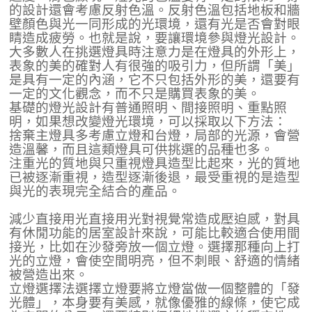
的設計還會考慮反射色溫。反射色溫包括地板和牆
壁顏色與光一同形成的光環境，還有光是否會對眼
睛造成疲勞。也就是說，要讓環境參與燈光設計。
大多數人在挑選燈具時注意力是在燈具的外形上，
表象的美的確對人有很強的吸引力，但所謂「美」
是具有一定的內涵，它不只包括外形的美，還要有
一定的文化觀念，而不只是購買表象的美。
基礎的燈光設計有普通照明、間接照明、重點照
明，如果想改變燈光環境，可以採取以下方法：
捨棄主燈具多考慮立燈和台燈，局部的光源，會營
造溫馨，而且這類燈具可供挑選的品種也多。
注重光的質地與只重視燈具造型比起來，光的質地
已被逐漸重視，造型逐漸後退，最受重視的是造型
與光的表現完全結合的產品。
減少直接用光直接用光對視覺常造成壓迫感，對具
有休閒功能的居室設計來說，可能比較適合使用間
接光，比如在沙發旁放一個立燈。選擇那種向上打
光的立燈，會使空間明亮，但不刺眼、舒適的情緒
被營造出來。
立燈選擇法選擇立燈要將立燈當做一個整體的「發
光體」，本身要有美感，就像優雅的線條，使它成