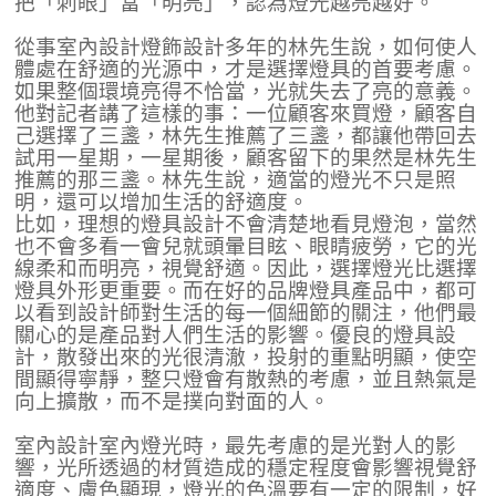
把「刺眼」當「明亮」，認為燈光越亮越好。
從事室內設計燈飾設計多年的林先生說，如何使人
體處在舒適的光源中，才是選擇燈具的首要考慮。
如果整個環境亮得不恰當，光就失去了亮的意義。
他對記者講了這樣的事：一位顧客來買燈，顧客自
己選擇了三盞，林先生推薦了三盞，都讓他帶回去
試用一星期，一星期後，顧客留下的果然是林先生
推薦的那三盞。林先生說，適當的燈光不只是照
明，還可以增加生活的舒適度。
比如，理想的燈具設計不會清楚地看見燈泡，當然
也不會多看一會兒就頭暈目眩、眼睛疲勞，它的光
線柔和而明亮，視覺舒適。因此，選擇燈光比選擇
燈具外形更重要。而在好的品牌燈具產品中，都可
以看到設計師對生活的每一個細節的關注，他們最
關心的是產品對人們生活的影響。優良的燈具設
計，散發出來的光很清澈，投射的重點明顯，使空
間顯得寧靜，整只燈會有散熱的考慮，並且熱氣是
向上擴散，而不是撲向對面的人。
室內設計室內燈光時，最先考慮的是光對人的影
響，光所透過的材質造成的穩定程度會影響視覺舒
適度、膚色顯現，燈光的色溫要有一定的限制，好