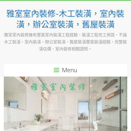
Skip
to
雅室室內裝修-木工裝潢，室內裝
content
潢，辦公室裝潢，舊屋裝潢
雅室室內裝修擁有豐富室內裝潢工程經驗，裝潢工程完工保固，不論
木工裝潢，室內裝潢，辦公室裝潢，舊屋裝潢豐富裝潢經驗，完整裝
潢估價，室內裝修相關證照。
Menu