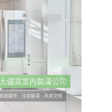
合格室內裝修證照
:內營室業字第40E2004678號
技術登記證:內營世技字第
36號 乙級裝潢木工技術士證:171-