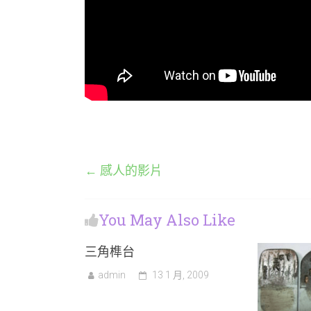
←
感人的影片
You May Also Like
三角榫台
admin
13 1 月, 2009