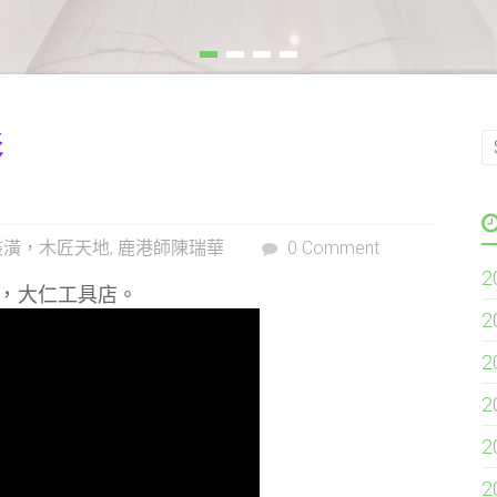
影
裝潢，木匠天地
,
鹿港師陳瑞華
0 Comment
2
，
大仁工具店。
2
2
2
2
2