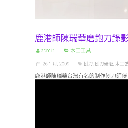
鹿港師陳瑞華磨鉋刀錄
admin
木工工具
26 1 月, 2009
刨刀
,
刨刀研磨
,
木工
鹿港師陳瑞華台灣有名的制作刨刀師傅