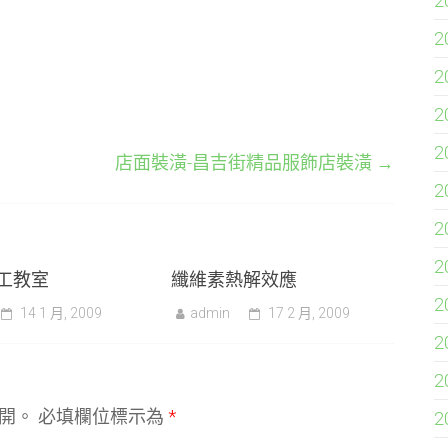
2
2
2
2
2
店面裝潢-昌吉街精品服飾店裝潢
→
2
2
2
工教室
纖維素熱解效應
2
14 1 月, 2009
admin
17 2 月, 2009
2
2
開。
必填欄位標示為
*
2