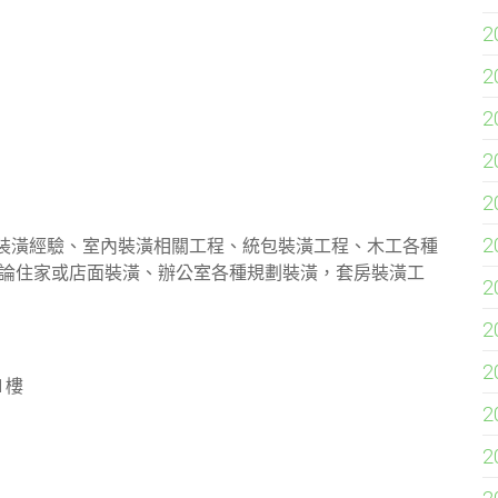
2
2
2
2
2
2
裝潢經驗、室內裝潢相關工程、統包裝潢工程、木工各種
不論住家或店面裝潢、辦公室各種規劃裝潢，套房裝潢工
2
2
2
1樓
2
2