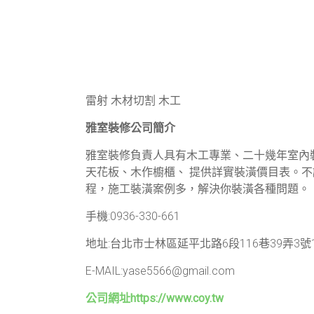
雷射 木材切割 木工
雅室裝修公司簡介
雅室裝修負責人具有木工專業、二十幾年室內
天花板、木作櫥櫃、 提供詳實裝潢價目表。
程，施工裝潢案例多，解決你裝潢各種問題。
手機:0936-330-661
地址:台北市士林區延平北路6段116巷39弄3號
E-MAIL:yase5566@gmail.com
公司網址https://www.coy.tw