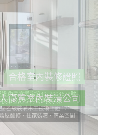
合格室內裝修證照
:內營室業字第40E2004678號
技術登記證:內營世技字第
36號 乙級裝潢木工技術士證:171-