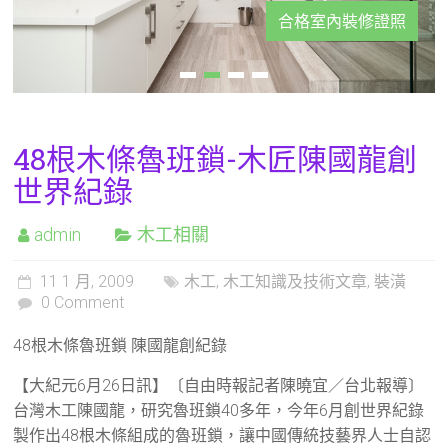
合格室內裝修證照
48根木條魯班鎖-木匠陳國龍創
世界紀錄
admin
木工相關
11 1 月, 2009
木工
,
木工知識及技術文章
,
裝潢
0 Comment
48根木條魯班鎖 陳國龍創紀錄
【大紀元6月26日訊】〔自由時報記者陳曉宜／台北報導〕
台灣木工陳國龍，研究魯班鎖40多年，今年6月創世界紀錄
製作出48根木條組成的魯班鎖，讓中國傳統技藝界人士自認