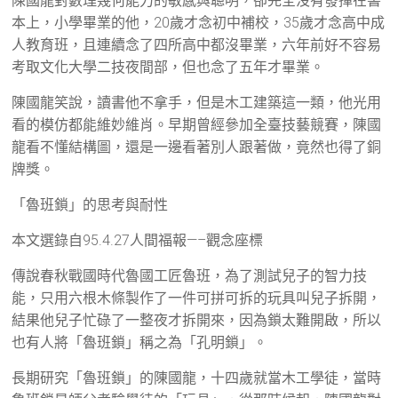
陳國龍對數理幾何能力的敏感與聰明，卻完全沒有發揮在書
本上，小學畢業的他，20歲才念初中補校，35歲才念高中成
人教育班，且連續念了四所高中都沒畢業，六年前好不容易
考取文化大學二技夜間部，但也念了五年才畢業。
陳國龍笑說，讀書他不拿手，但是木工建築這一類，他光用
看的模仿都能維妙維肖。早期曾經參加全臺技藝競賽，陳國
龍看不懂結構圖，還是一邊看著別人跟著做，竟然也得了銅
牌獎。
「魯班鎖」的思考與耐性
本文選錄自95.4.27人間福報—–觀念座標
傳說春秋戰國時代魯國工匠魯班，為了測試兒子的智力技
能，只用六根木條製作了一件可拼可拆的玩具叫兒子拆開，
結果他兒子忙碌了一整夜才拆開來，因為鎖太難開啟，所以
也有人將「魯班鎖」稱之為「孔明鎖」。
長期研究「魯班鎖」的陳國龍，十四歲就當木工學徒，當時