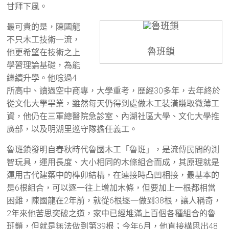
甘拜下風。
最可貴的是，陳國龍
不只木工技術一流，
魯班鎖
他更希望在技術之上
學習理論基礎，為能
繼續升學。他唸過4
所高中、讀過空中商專，大學重考，歷經30多年，去年終於
從文化大學畢業，雖然每天仍得到處做木工裝潢賺取微薄工
資，他仍在三軍總醫院急診室、內湖社區大學、文化大學推
廣部，以及明湖里巡守隊擔任義工。
魯班鎖發明自春秋時代魯國木工「魯班」，是流傳民間的測
智玩具，運用長度、大小相同的木條組合而成，其原理就是
運用古代建築中的榫卯結構，在連接時凸凹相接，最基本的
是6根組合，可以逐一往上增加木條，但要加上一根都相當
困難，陳國龍在2年前，就從6根逐一做到38根，讓人稱奇，
2年來他苦思突破之道，家中已經堆滿上百個各種組合的魯
班鎖，但就是無法做到第39根；今年6月，他直接構思出48