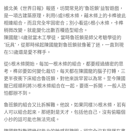
據北美《世界日報》報道，坊間常見的“魯班鎖”益智遊戲，
是一項古建築原理，利用6或8根木條，藉木條上的卡榫彼此
相連組合，而且完全牢固密合；別小看這6根小木條，卡榫
稍微改變，就能變化出數百種造型組合。
陳國龍14歲就當木工學徒，當時魯班鎖是師父考驗學徒的
“玩具”，從那時候起陳國龍對魯班鎖就像著了迷，一直到現
在53歲還是愛不釋手。
從6根木條開始，每加一根木條的組合，都要經過縝密的思
考，榫卯要如何變化裁切，每天都在陳國龍的腦子打轉，三
更半夜衝下床組合魯班鎖，對他來說早習以為常。至今陳國
龍已經順利將36根木條組合在一起，要逐一拆開，一般人恐
怕都辦不到。
魯班鎖的組合又比拆解難。他說，如果同樣36根木條，若有
人可以組合起來，那絕對是天才，包括他自己，沒有偷瞄個
小抄的話可能也無法完成。