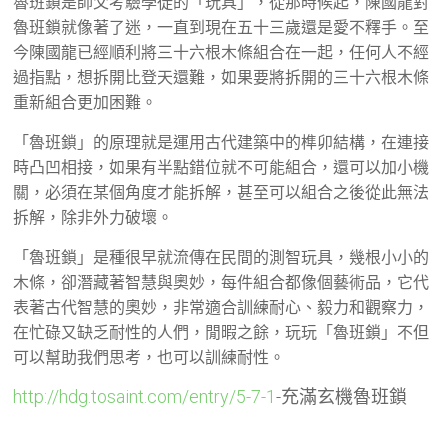
魯班鎖是師父考驗學徒的「玩具」，從那時候起，陳國龍對
魯班鎖就像著了迷，一直到現在五十三歲還是愛不釋手。至
今陳國龍已經順利將三十六根木條組合在一起，任何人不經
過指點，想拆開比登天還難，如果要將拆開的三十六根木條
重新組合更加困難。
「魯班鎖」的原理就是運用古代建築中的榫卯結構，在連接
時凸凹相接，如果有半點錯位就不可能組合，還可以加小機
關，必須在某個角度才能拆解，甚至可以組合之後從此無法
拆解，除非外力破壞。
「魯班鎖」是種很早就流傳在民間的測智玩具，幾根小小的
木條，卻潛藏著智慧與奧妙，每件組合都像個藝術品，它代
表著古代智慧的奧妙，非常適合訓練耐心、毅力和觀察力，
在忙碌又缺乏耐性的人們，閒暇之餘，玩玩「魯班鎖」不但
可以幫助我們思考，也可以訓練耐性。
http://hdg.tosaint.com/entry/5-7-1
-充滿玄機魯班鎖