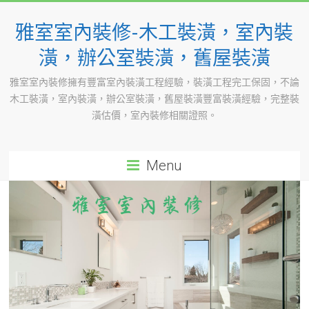
Skip
to
雅室室內裝修-木工裝潢，室內裝
content
潢，辦公室裝潢，舊屋裝潢
雅室室內裝修擁有豐富室內裝潢工程經驗，裝潢工程完工保固，不論
木工裝潢，室內裝潢，辦公室裝潢，舊屋裝潢豐富裝潢經驗，完整裝
潢估價，室內裝修相關證照。
Menu