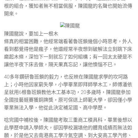
根的組合，獲知者無不相當佩服，陳國龍的名聲也開始流傳
開來。
陳國龍說，要加上一根木
條真的相當困難，他經常端看著魯班鎖幾個小時思考，外人
看到都覺得他是瘋子，他還經常半夜想到破解法立刻跳下床
磨起木條，深怕下一刻就忘了如何組構；有一回太太硬是不
讓他半夜下床去做，隔天果真忘記，讓他懊惱不已。
40多年鑽研魯班鎖的毅力，也反映在陳國龍求學的坎坷路
上；小時他因家窮失學，小學畢業即拜師學木工，師傅潘依
呈就用6根魯班鎖教他木工基本功，20多歲時，陳國龍參加
全國技藝競賽獲銅牌獎，原可保送上師範大學，卻因僅小學
畢業無法入學，他從此決定補足國、高中學歷。
唸完國中補校後，陳國龍考取三重商工模具科，畢業後想以
此學歷申請入學師大，卻因學校漏填他的體育成績而無法如
願，於是他又去南港高工學冷氣空調、到大安高工學汽修、