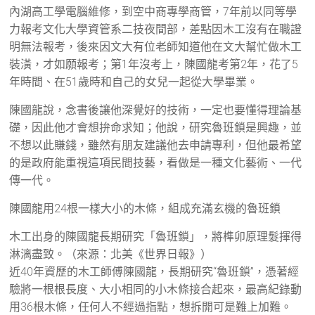
內湖高工學電腦維修，到空中商專學商管，7年前以同等學
力報考文化大學資管系二技夜間部，差點因木工沒有在職證
明無法報考，後來因文大有位老師知道他在文大幫忙做木工
裝潢，才如願報考；第1年沒考上，陳國龍考第2年，花了5
年時間、在51歲時和自己的女兒一起從大學畢業。
陳國龍說，念書後讓他深覺好的技術，一定也要懂得理論基
礎，因此他才會想拚命求知；他說，研究魯班鎖是興趣，並
不想以此賺錢，雖然有朋友建議他去申請專利，但他最希望
的是政府能重視這項民間技藝，看做是一種文化藝術、一代
傳一代。
陳國龍用24根一樣大小的木條，組成充滿玄機的魯班鎖
木工出身的陳國龍長期研究「魯班鎖」，將榫卯原理髮揮得
淋漓盡致。（來源：北美《世界日報》）
近40年資歷的木工師傅陳國龍，長期研究“魯班鎖”，憑著經
驗將一根根長度、大小相同的小木條接合起來，最高紀錄動
用36根木條，任何人不經過指點，想拆開可是難上加難。