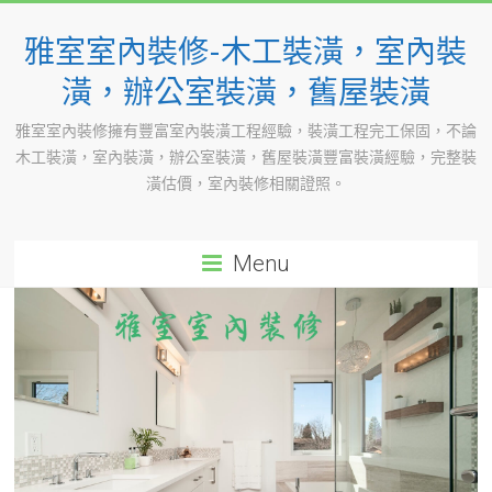
Skip
to
雅室室內裝修-木工裝潢，室內裝
content
潢，辦公室裝潢，舊屋裝潢
雅室室內裝修擁有豐富室內裝潢工程經驗，裝潢工程完工保固，不論
木工裝潢，室內裝潢，辦公室裝潢，舊屋裝潢豐富裝潢經驗，完整裝
潢估價，室內裝修相關證照。
Menu