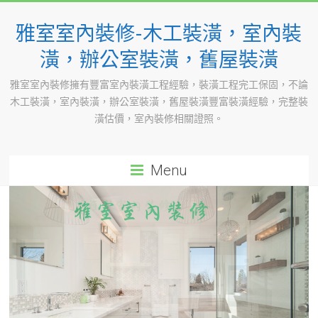
Skip
to
雅室室內裝修-木工裝潢，室內裝
content
潢，辦公室裝潢，舊屋裝潢
雅室室內裝修擁有豐富室內裝潢工程經驗，裝潢工程完工保固，不論
木工裝潢，室內裝潢，辦公室裝潢，舊屋裝潢豐富裝潢經驗，完整裝
潢估價，室內裝修相關證照。
Menu