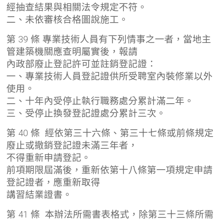
經抽查結果與相關法令規定不符。
二、未依審核合格圖說施工。
第 39 條 專業技術人員有下列情事之一者，當地主
管建築機關應查明屬實後，報請
內政部廢止登記許可並註銷登記證：
一、專業技術人員登記證供所受聘室內裝修業以外
使用。
二、十年內受停止執行職務處分累計滿二年。
三、受停止換發登記證處分累計三次。
第 40 條 經依第三十六條、第三十七條或前條規定
廢止或撤銷登記證未滿三年者，
不得重新申請登記。
前項期限屆滿後，重新依第十八條第一項規定申請
登記證者，應重新取得
講習結業證書。
第 41 條 本辦法所需書表格式，除第三十三條所需