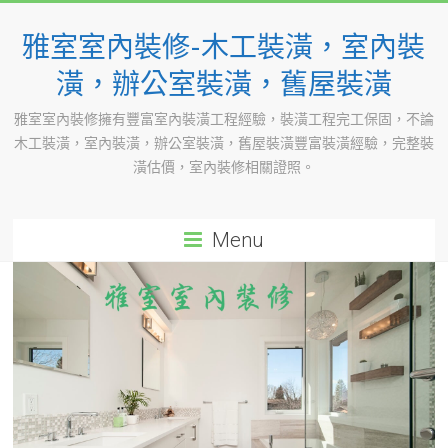
Skip
to
雅室室內裝修-木工裝潢，室內裝
content
潢，辦公室裝潢，舊屋裝潢
雅室室內裝修擁有豐富室內裝潢工程經驗，裝潢工程完工保固，不論
木工裝潢，室內裝潢，辦公室裝潢，舊屋裝潢豐富裝潢經驗，完整裝
潢估價，室內裝修相關證照。
Menu