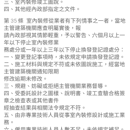
三、室內裝修竣工圖說。
四、其他經內政部指定之文件。
第 35 條 室內裝修從業者有下列情事之一者，當地
主管建築機關應查明屬實後，報
請內政部視其情節輕重，予以警告、六個月以上一
年以下停止室內裝修業
務處分或一年以上三年以下停止換發登記證處分：
一、變更登記事項時，未依規定申請換發登記證。
二、施工材料與規定不符或未依圖說施工，經當地
主管建築機關通知限期
修改逾期未修改。
三、規避、妨礙或拒絕主管機關業務督導。
四、受委託設計之圖樣、說明書、竣工查驗合格簽
章之檢查表或其他書件
經抽查結果與相關法令規定不符。
五、由非專業技術人員從事室內裝修設計或施工業
務。
六、僱用專業技術人員人數不足，未依規定補足。