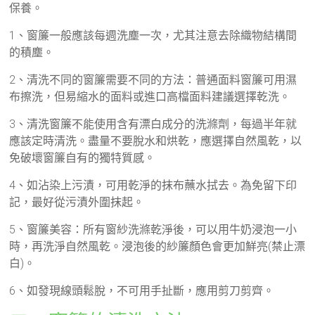
保養。
1、窗簾一般應該每週洗塵一次，尤其注意去除織物結構間
的積塵。
2、清洗不同的窗簾需要不同的方法：普通面料窗簾可用濕
布擦洗，但易縮水的面料或進口高檔面料建議選擇乾洗。
3、清洗窗簾不能使用含有漂白成分的洗滌劑，每過半年就
應該定時清洗。盡量不要脫水和烘乾，應選擇自然風乾，以
免破壞窗簾自有的獨特質感。
4、如沾染上污漬，可用乾淨的抹布蘸水拭去。為免留下印
記，最好從污漬外​​圍抹起。
5、窗簾美容：所有窗紗洗滌乾淨後，可以用牛奶浸泡一小
時，再洗淨自然風乾。浸泡後的紗簾顏色會更加鮮亮(禁止漂
白)。
6、如發現線頭鬆脫，不可用手扯斷，應用剪刀剪齊。