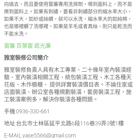
向過去，而且要使用窗簾專用洗滌劑，噴到面料上，而不是
擦到面料上。如果有刺繡，要看非刺繡部分的縮水率大小，
如果不大，如紗或絲綢，就可以水洗，縮水率大的如純棉，
也是哪裡髒了洗哪裡，如果是羊毛或者真絲，則只能乾洗而
不能水洗。
窗簾
百葉窗
遮光廉
雅室裝修公司簡介
雅室裝修負責人具有木工專業、二十幾年室內裝潢經
驗、室內裝潢相關工程、統包裝潢工程、木工各種天
花板、木作櫥櫃、 提供詳實裝潢價目表。不論住家或
店面裝潢、辦公室各種規劃裝潢，套房裝潢工程，施
工裝潢案例多，解決你裝潢各種問題。
手機:0936-330-661
地址:台北市士林區延平北路6段116巷39弄3號1樓
E-MAIL:yase5566@gmail.com