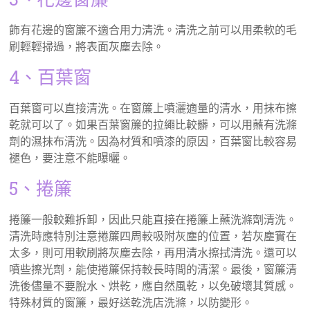
飾有花邊的窗簾不適合用力清洗。清洗之前可以用柔軟的毛
刷輕輕掃過，將表面灰塵去除。
4、百葉窗
百葉窗可以直接清洗。在窗簾上噴灑適量的清水，用抹布擦
乾就可以了。如果百葉窗簾的拉繩比較髒，可以用蘸有洗滌
劑的濕抹布清洗。因為材質和噴漆的原因，百葉窗比較容易
褪色，要注意不能曝曬。
5、捲簾
捲簾一般較難拆卸，因此只能直接在捲簾上蘸洗滌劑清洗。
清洗時應特別注意捲簾四周較吸附灰塵的位置，若灰塵實在
太多，則可用軟刷將灰塵去除，再用清水擦拭清洗。還可以
噴些擦光劑，能使捲簾保持較長時間的清潔。最後，窗簾清
洗後儘量不要脫水、烘乾，應自然風乾，以免破壞其質感。
特殊材質的窗簾，最好送乾洗店洗滌，以防變形。