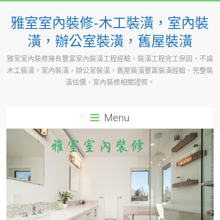
Skip
to
雅室室內裝修-木工裝潢，室內裝
content
潢，辦公室裝潢，舊屋裝潢
雅室室內裝修擁有豐富室內裝潢工程經驗，裝潢工程完工保固，不論
木工裝潢，室內裝潢，辦公室裝潢，舊屋裝潢豐富裝潢經驗，完整裝
潢估價，室內裝修相關證照。
Menu