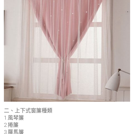
二、上下式窗簾種類
1.風琴簾
2.捲簾
3.羅馬簾