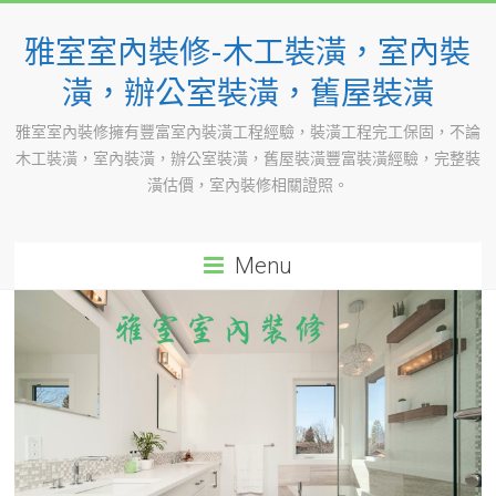
Skip
to
雅室室內裝修-木工裝潢，室內裝
content
潢，辦公室裝潢，舊屋裝潢
雅室室內裝修擁有豐富室內裝潢工程經驗，裝潢工程完工保固，不論
木工裝潢，室內裝潢，辦公室裝潢，舊屋裝潢豐富裝潢經驗，完整裝
潢估價，室內裝修相關證照。
Menu