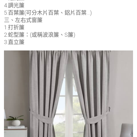
4.調光簾
5.百葉簾(可分木片百葉、鋁片百葉…)
三、左右式窗簾
1.打折簾
2.蛇型簾：(或稱波浪簾、S簾)
3.直立簾